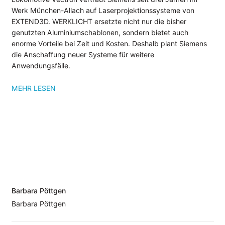
Werk München-Allach auf Laserprojektionssysteme von
UNTERNEHMEN
EXTEND3D. WERKLICHT ersetzte nicht nur die bisher
genutzten Aluminiumschablonen, sondern bietet auch
Kompetenzen
enorme Vorteile bei Zeit und Kosten. Deshalb plant Siemens
Referenzen
die Anschaffung neuer Systeme für weitere
Partner
Anwendungsfälle.
Jobs
MEHR LESEN
INFOCENTER
Wiki: Laserprojektion
Wiki: Videoprojektion
Wiki: Digitale Werkerführung
Datenblätter
Anwenderberichte
Barbara Pöttgen
NEWS
Barbara Pöttgen
Blog