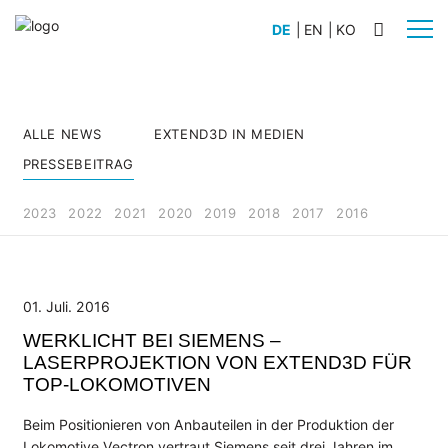
DE
|
EN
|
KO
BRANCHEN
ALLE NEWS
EXTEND3D IN MEDIEN
Automobilbau
PRESSEBEITRAG
Schiffsbau
Anlagenbau
2023
2022
2021
2020
2019
2018
2017
2016
Flugzeugbau
Nutz- und Sonderfahrzeugbau
Schienenfahrzeugbau
01. Juli. 2016
PRODUKTE
WERKLICHT BEI SIEMENS –
WERKLICHT PRO L
LASERPROJEKTION VON EXTEND3D FÜR
TOP-LOKOMOTIVEN
WERKLICHT PRO S
WERKLICHT VIDEO
Beim Positionieren von Anbauteilen in der Produktion der
Zubehör
Lokomotive Vectron vertraut Siemens seit drei Jahren im