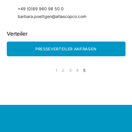
Presse
+49 (0)89 960 98 50 0
Events
barbara.poettgen@atlascopco.com
Newsletter
KONTAKT
Verteiler
PRESSEVERTEILER ANFRAGEN
1
2
3
4
5