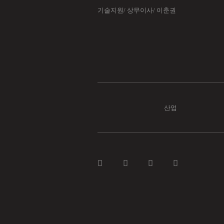
기술지원/ 상무이사/ 이춘권
산업