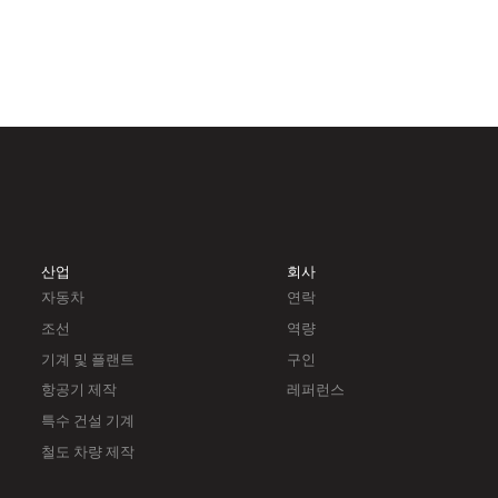
산업
회사
자동차
연락
조선
역량
기계 및 플랜트
구인
항공기 제작
레퍼런스
특수 건설 기계
철도 차량 제작