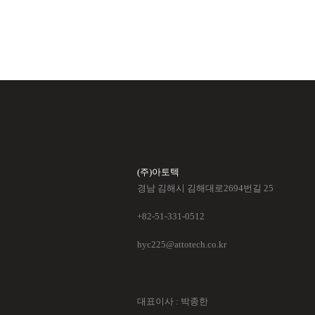
(주)아토텍
경남 김해시 김해대로2694번길 25
+82-51-331-0512
hyc225@attotech.co.kr
대표이사 : 박종한