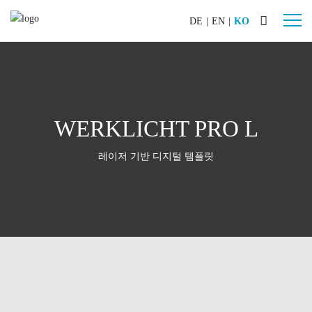
DE
|
EN
|
KO
산업
자동차
조선
WERKLICHT PRO L
기계 & 플랜트
레이저 기반 디지털 템플릿
항공기 제작
특수 건설 기계
철도 차량
제품
WERKLICHT PRO L
WERKLICHT PRO S
WERKLICHT VIDEO
악세사리