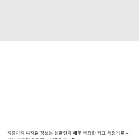
회사
역량
사용 업체
구인
정보 센터
브로셔
사례 연구
뉴스
블로그
프레스
이벤트
뉴스레터
지금까지 디지털 정보는 템플릿과 매우 복잡한 좌표 측정기를 사
연락처