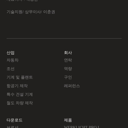
기술지원/ 상무이사/ 이춘권
산업
회사
자동차
연락
조선
역량
기계 및 플랜트
구인
항공기 제작
레퍼런스
특수 건설 기계
철도 차량 제작
다운로드
제품
브로셔
WERKLICHT PRO L