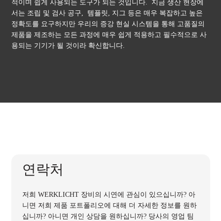
적이며 쉽게 사용되는 도구가 되는 것입니다. 지금 생산 현장에
서는 조립 및 검사 공구, 템플릿, 지그 등은 매우 복잡하고 높은
회사
정확도를 요구하지만 우리의 증강 현실 시스템을 통해 고품질의
제품을 제조하는 모든 과정에 매우 쉽게 적용하고 필수적으로 사
역량
용되는 기기가 될 것이라 확신합니다.
사용 업체
구인
정보 센터
브로셔
사례 연구
뉴스
블로그
프레스
연락처
이벤트
뉴스레터
저희 WERKLICHT 장비의 시연에 관심이 있으십니까? 아
니면 저희 제품 포트폴리오에 대해 더 자세한 정보를 원하
연락처
십니까? 아니면 개인 상담을 원하십니까? 당사의 영업 팀