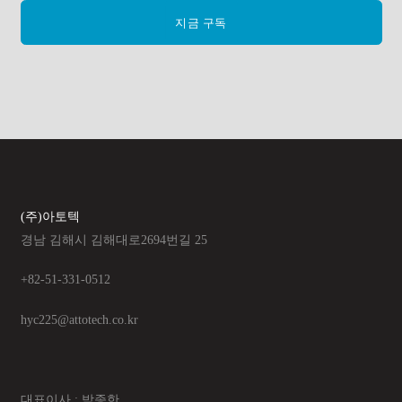
지금 구독
(주)아토텍
경남 김해시 김해대로2694번길 25
+82-51-331-0512
hyc225@attotech.co.kr
대표이사 : 박종한