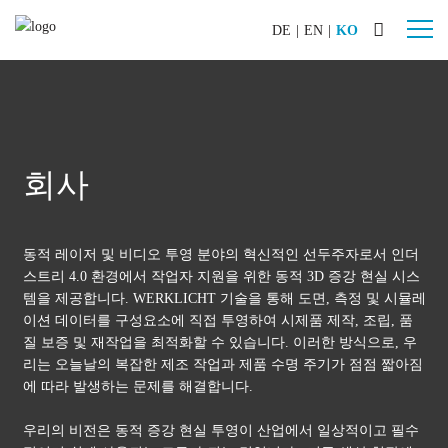
DE
|
EN
|
KO
산업
자동차
조선
회사
기계 & 플랜트
항공기 제작
동적 레이저 및 비디오 투영 분야의 혁신적인 선두주자로서 인더
특수 건설 기계
스트리 4.0 환경에서 작업자 지원을 위한 동적 3D 증강 현실 시스
철도 차량
템을 제공합니다. WERKLICHT 기술을 통해 도면, 측정 및 시뮬레
이션 데이터를 구성요소에 직접 투영하여 시제품 제작, 조립, 품
제품
질 보증 및 재작업을 최적화할 수 있습니다. 이러한 방식으로, 우
WERKLICHT PRO L
리는 오늘날의 복잡한 제조 작업과 제품 수명 주기가 점점 짧아짐
에 따라 발생하는 문제를 해결합니다.
WERKLICHT PRO S
WERKLICHT VIDEO
우리의 비전은 동적 증강 현실 투영이 산업에서 일상적이고 필수
악세사리