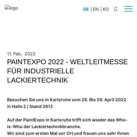
DE
|
EN
|
KO
BRANCHEN
Automobilbau
Schiffsbau
11. Feb.. 2022
PAINTEXPO 2022 - WELTLEITMESSE
Anlagenbau
FÜR INDUSTRIELLE
Flugzeugbau
Nutz- und Sonderfahrzeugbau
LACKIERTECHNIK
Schienenfahrzeugbau
Besuchen Sie uns in Karlsruhe vom 26. Bis 29. April 2022
PRODUKTE
in Halle 2 / Stand 2612
WERKLICHT PRO L
WERKLICHT PRO S
Auf der PaintExpo in Karlsruhe trifft sich wieder das Who-
is-Who der Lackiertechnikbranche.
WERKLICHT VIDEO
Wir sind zum ersten Mal vor Ort und freuen uns sehr Ihnen
Zubehör