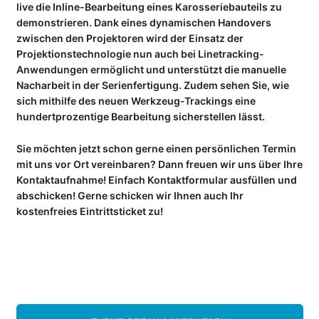
live die Inline-Bearbeitung eines Karosseriebauteils zu
demonstrieren. Dank eines dynamischen Handovers
UNTERNEHMEN
zwischen den Projektoren wird der Einsatz der
Kompetenzen
Projektionstechnologie nun auch bei Linetracking-
Anwendungen ermöglicht und unterstützt die manuelle
Referenzen
Nacharbeit in der Serienfertigung. Zudem sehen Sie, wie
Partner
sich mithilfe des neuen Werkzeug-Trackings eine
Jobs
hundertprozentige Bearbeitung sicherstellen lässt.
INFOCENTER
Sie möchten jetzt schon gerne einen persönlichen Termin
mit uns vor Ort vereinbaren? Dann freuen wir uns über Ihre
Wiki: Laserprojektion
Kontaktaufnahme! Einfach Kontaktformular ausfüllen und
Wiki: Videoprojektion
abschicken! Gerne schicken wir Ihnen auch Ihr
Wiki: Digitale Werkerführung
kostenfreies Eintrittsticket zu!
Datenblätter
Anwenderberichte
NEWS
Blog