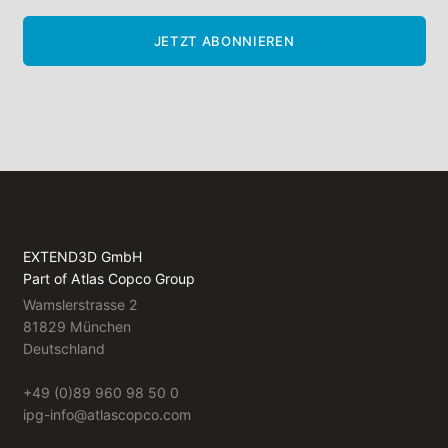
JETZT ABONNIEREN
EXTEND3D GmbH
Part of Atlas Copco Group
Wamslerstrasse 2
81829 München
Deutschland
+49 (0)89 960 98 50 0
ipg-info@atlascopco.com