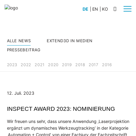
DE
|
EN
|
KO
BRANCHEN
ALLE NEWS
EXTEND3D IN MEDIEN
Automobilbau
PRESSEBEITRAG
Schiffsbau
Anlagenbau
2023
2022
2021
2020
2019
2018
2017
2016
Flugzeugbau
Nutz- und Sonderfahrzeugbau
Schienenfahrzeugbau
12. Juli. 2023
PRODUKTE
INSPECT AWARD 2023: NOMINIERUNG
WERKLICHT PRO L
WERKLICHT PRO S
Wir freuen uns sehr, dass unsere Anwendung ‚Laserprojektion
WERKLICHT VIDEO
ergänzt um dynamisches Werkzeugtracking‘ in der Kategorie
‚Automation + Control‘ von einer Fachjury der Fachzeitschrift
Zubehör