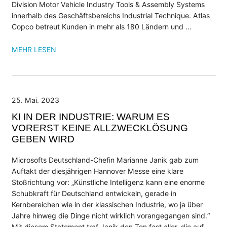
Presse
Division Motor Vehicle Industry Tools & Assembly Systems
Events
innerhalb des Geschäftsbereichs Industrial Technique. Atlas
Copco betreut Kunden in mehr als 180 Ländern und ...
Newsletter
MEHR LESEN
KONTAKT
25. Mai. 2023
KI IN DER INDUSTRIE: WARUM ES
VORERST KEINE ALLZWECKLÖSUNG
GEBEN WIRD
Microsofts Deutschland-Chefin Marianne Janik gab zum
Auftakt der diesjährigen Hannover Messe eine klare
Stoßrichtung vor: „Künstliche Intelligenz kann eine enorme
Schubkraft für Deutschland entwickeln, gerade in
Kernbereichen wie in der klassischen Industrie, wo ja über
Jahre hinweg die Dinge nicht wirklich vorangegangen sind.“
Mit diesem Statement traf Janik den Ton fast aller, die auf ...