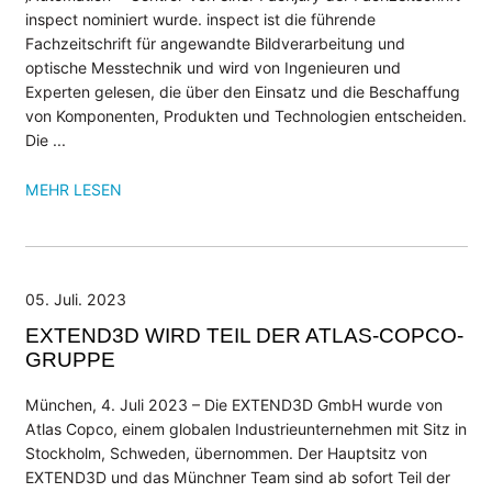
inspect nominiert wurde. inspect ist die führende
Fachzeitschrift für angewandte Bildverarbeitung und
UNTERNEHMEN
optische Messtechnik und wird von Ingenieuren und
Kompetenzen
Experten gelesen, die über den Einsatz und die Beschaffung
Referenzen
von Komponenten, Produkten und Technologien entscheiden.
Die ­...
Partner
Jobs
MEHR LESEN
INFOCENTER
Wiki: Laserprojektion
Wiki: Videoprojektion
05. Juli. 2023
Wiki: Digitale Werkerführung
EXTEND3D WIRD TEIL DER ATLAS-COPCO-
Datenblätter
GRUPPE
Anwenderberichte
München, 4. Juli 2023 – Die EXTEND3D GmbH wurde von
Atlas Copco, einem globalen Industrieunternehmen mit Sitz in
NEWS
Stockholm, Schweden, übernommen. Der Hauptsitz von
Blog
EXTEND3D und das Münchner Team sind ab sofort Teil der