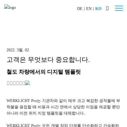
DE
|
EN
|
KO
산업
자동차
조선
2022. 3월. 02
기계 & 플랜트
고객은 무엇보다 중요합니다.
항공기 제작
철도 차량에서의 디지털 템플릿
특수 건설 기계
철도 차량
제품
WERKLICHT Pro는 기관차와 같이 매우 크고 복잡한 공작물에 부
WERKLICHT PRO L
착물을 용접할 때 비용과 시간 면에서 상당한 이점을 제공할 뿐만
WERKLICHT PRO S
아니라 이전 위치 지정 템플릿을 대체합니다..
WERKLICHT VIDEO
WERKLICHT Pro는 모든 개별 작업 단계를 단순화하고 가속화하
악세사리