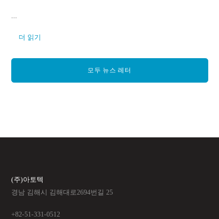
...
더 읽기
모두 뉴스 레터
(주)아토텍
경남 김해시 김해대로2694번길 25
+82-51-331-0512