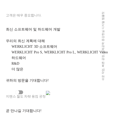
회사
쉬운 작업, 빠른 공정, 인체공학 증강현실 디지털 템플릿
고객은 매우 중요합니다.
역량
사용 업체
최신 소프트웨어 및 하드웨어 개발
구인
우리의 최신 계획에 대해
정보 센터
WERKLICHT 3D 소프트웨어
브로셔
WERKLICHT Pro S, WERKLICHT Pro L, WERKLICHT Video
하드웨어
사례 연구
R&D
더 많은
뉴스
블로그
귀하의 방문을 기대합니다!
프레스
YouTube 콘텐츠를 활성화하고 Google에서 데이
터를 로드하는 데 동의하고 싶습니다(
개인정보
이벤트
지멘스 철도 차량 용접 공정
보호정책
참조).
뉴스레터
곧 만나길 기대합니다!
연락처