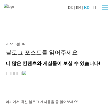
DE
|
EN
|
KO
산업
자동차
조선
2022. 3월. 02
기계 & 플랜트
블로그 포스트를 읽어주세요
항공기 제작
더 많은 컨텐츠와 게실물이 보실 수 있습니다!
특수 건설 기계
철도 차량
제품
WERKLICHT PRO L
WERKLICHT PRO S
여기에서 최신 블로그 게시물을 곧 읽어보세요!
WERKLICHT VIDEO
악세사리