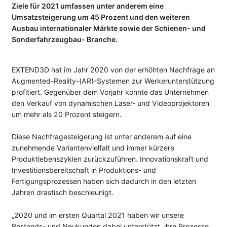
Ziele für 2021 umfassen unter anderem eine
Umsatzsteigerung um 45 Prozent und den weiteren
UNTERNEHMEN
Ausbau internationaler Märkte sowie der Schienen- und
Kompetenzen
Sonderfahrzeugbau- Branche.
Referenzen
Partner
EXTEND3D hat im Jahr 2020 von der erhöhten Nachfrage an
Jobs
Augmented-Reality-(AR)-Systemen zur Werkerunterstützung
profitiert. Gegenüber dem Vorjahr konnte das Unternehmen
INFOCENTER
den Verkauf von dynamischen Laser- und Videoprojektoren
um mehr als 20 Prozent steigern.
Wiki: Laserprojektion
Wiki: Videoprojektion
Diese Nachfragesteigerung ist unter anderem auf eine
Wiki: Digitale Werkerführung
zunehmende Variantenvielfalt und immer kürzere
Produktlebenszyklen zurückzuführen. Innovationskraft und
Datenblätter
Investitionsbereitschaft in Produktions- und
Anwenderberichte
Fertigungsprozessen haben sich dadurch in den letzten
Jahren drastisch beschleunigt.
NEWS
Blog
„2020 und im ersten Quartal 2021 haben wir unsere
Bestands- und Neukunden dabei unterstützt, ihre Prozesse