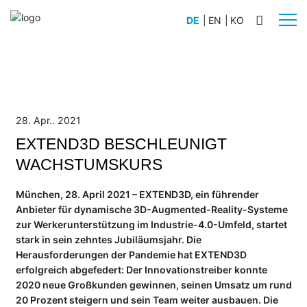
DE
|
EN
|
KO
BRANCHEN
Automobilbau
Schiffsbau
28. Apr.. 2021
Anlagenbau
EXTEND3D BESCHLEUNIGT
Flugzeugbau
WACHSTUMSKURS
Nutz- und Sonderfahrzeugbau
München, 28. April 2021 – EXTEND3D, ein führender
Schienenfahrzeugbau
Anbieter für dynamische 3D-Augmented-Reality-Systeme
zur Werkerunterstützung im Industrie-4.0-Umfeld, startet
PRODUKTE
stark in sein zehntes Jubiläumsjahr. Die
WERKLICHT PRO L
Herausforderungen der Pandemie hat EXTEND3D
WERKLICHT PRO S
erfolgreich abgefedert: Der Innovationstreiber konnte
2020 neue Großkunden gewinnen, seinen Umsatz um rund
WERKLICHT VIDEO
20 Prozent steigern und sein Team weiter ausbauen. Die
Zubehör