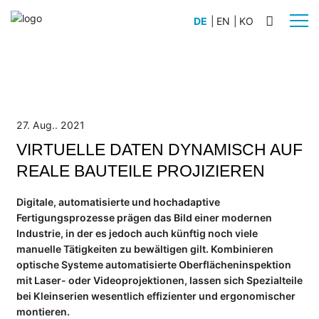
DE
|
EN
|
KO
BRANCHEN
Automobilbau
Schiffsbau
27. Aug.. 2021
Anlagenbau
VIRTUELLE DATEN DYNAMISCH AUF
Flugzeugbau
REALE BAUTEILE PROJIZIEREN
Nutz- und Sonderfahrzeugbau
Digitale, automatisierte und hochadaptive
Schienenfahrzeugbau
Fertigungsprozesse prägen das Bild einer modernen
Industrie, in der es jedoch auch künftig noch viele
PRODUKTE
manuelle Tätigkeiten zu bewältigen gilt. Kombinieren
WERKLICHT PRO L
optische Systeme automatisierte Oberflächeninspektion
WERKLICHT PRO S
mit Laser- oder Videoprojektionen, lassen sich Spezialteile
bei Kleinserien wesentlich effizienter und ergonomischer
WERKLICHT VIDEO
montieren.
Zubehör