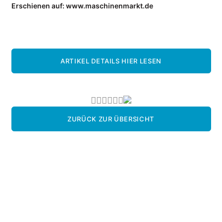
Erschienen auf: www.maschinenmarkt.de
UNTERNEHMEN
Kompetenzen
Referenzen
ARTIKEL DETAILS HIER LESEN
Partner
Jobs
INFOCENTER
Wiki: Laserprojektion
ZURÜCK ZUR ÜBERSICHT
Wiki: Videoprojektion
Wiki: Digitale Werkerführung
Datenblätter
Anwenderberichte
NEWS
Blog