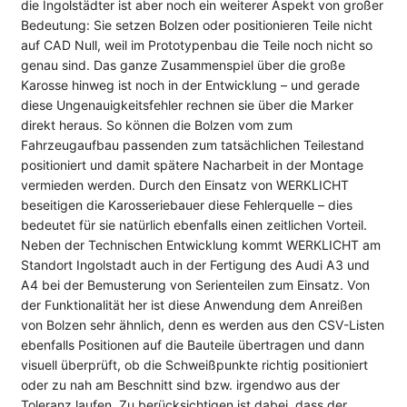
die Ingolstädter ist aber noch ein weiterer Aspekt von großer
Bedeutung: Sie setzen Bolzen oder positionieren Teile nicht
auf CAD Null, weil im Prototypenbau die Teile noch nicht so
genau sind. Das ganze Zusammenspiel über die große
Karosse hinweg ist noch in der Entwicklung – und gerade
diese Ungenauigkeitsfehler rechnen sie über die Marker
direkt heraus. So können die Bolzen vom zum
Fahrzeugaufbau passenden zum tatsächlichen Teilestand
positioniert und damit spätere Nacharbeit in der Montage
vermieden werden. Durch den Einsatz von WERKLICHT
beseitigen die Karosseriebauer diese Fehlerquelle – dies
bedeutet für sie natürlich ebenfalls einen zeitlichen Vorteil.
Neben der Technischen Entwicklung kommt WERKLICHT am
Standort Ingolstadt auch in der Fertigung des Audi A3 und
A4 bei der Bemusterung von Serienteilen zum Einsatz. Von
der Funktionalität her ist diese Anwendung dem Anreißen
von Bolzen sehr ähnlich, denn es werden aus den CSV-Listen
ebenfalls Positionen auf die Bauteile übertragen und dann
visuell überprüft, ob die Schweißpunkte richtig positioniert
oder zu nah am Beschnitt sind bzw. irgendwo aus der
Toleranz laufen. Zu berücksichtigen ist dabei, dass der