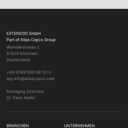
EXTEND3D GmbH
Part of Atlas Copco Group
Wamslerstrasse 2
81829 München
Deutschland
+49 (0)89 960 98 50 0
ipg-info@atlascopco.com
Managing Directors:
Dr. Peter Keitler
BRANCHEN
UNTERNEHMEN