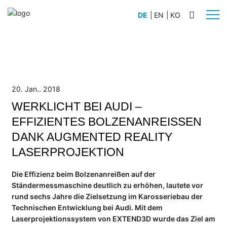
DE
|
EN
|
KO
BRANCHEN
Automobilbau
Schiffsbau
20. Jan.. 2018
Anlagenbau
WERKLICHT BEI AUDI –
Flugzeugbau
EFFIZIENTES BOLZENANREISSEN D
Nutz- und Sonderfahrzeugbau
ANK AUGMENTED REALITY L
Schienenfahrzeugbau
ASERPROJEKTION
PRODUKTE
Die Effizienz beim Bolzenanreißen auf der
WERKLICHT PRO L
Ständermessmaschine deutlich zu erhöhen, lautete vor
rund sechs Jahre die Zielsetzung im Karosseriebau der
WERKLICHT PRO S
Technischen Entwicklung bei Audi. Mit dem
WERKLICHT VIDEO
Laserprojektionssystem von EXTEND3D wurde das Ziel am
Zubehör