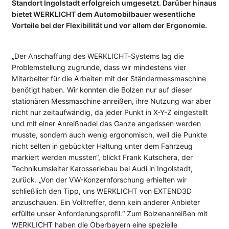
Standort Ingolstadt erfolgreich umgesetzt. Darüber hinaus
bietet WERKLICHT dem Automobilbauer wesentliche
UNTERNEHMEN
Vorteile bei der Flexibilität und vor allem der Ergonomie.
Kompetenzen
Referenzen
„Der Anschaffung des WERKLICHT-Systems lag die
Partner
Problemstellung zugrunde, dass wir mindestens vier
Mitarbeiter für die Arbeiten mit der Ständermessmaschine
Jobs
benötigt haben. Wir konnten die Bolzen nur auf dieser
stationären Messmaschine anreißen, ihre Nutzung war aber
INFOCENTER
nicht nur zeitaufwändig, da jeder Punkt in X-Y-Z eingestellt
Wiki: Laserprojektion
und mit einer Anreißnadel das Ganze angerissen werden
Wiki: Videoprojektion
musste, sondern auch wenig ergonomisch, weil die Punkte
nicht selten in gebückter Haltung unter dem Fahrzeug
Wiki: Digitale Werkerführung
markiert werden mussten“, blickt Frank Kutschera, der
Datenblätter
Technikumsleiter Karosseriebau bei Audi in Ingolstadt,
Anwenderberichte
zurück. „Von der VW-Konzernforschung erhielten wir
schließlich den Tipp, uns WERKLICHT von EXTEND3D
NEWS
anzuschauen. Ein Volltreffer, denn kein anderer Anbieter
erfüllte unser Anforderungsprofil.“ Zum Bolzenanreißen mit
Blog
WERKLICHT haben die Oberbayern eine spezielle