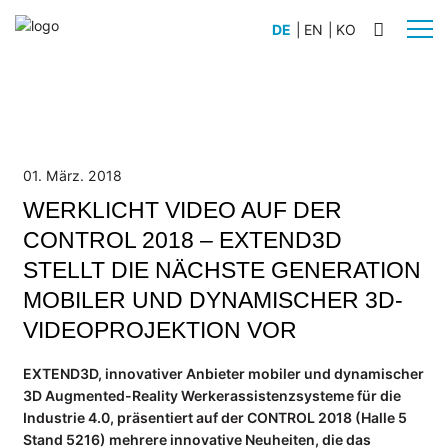
DE
|
EN
|
KO
BRANCHEN
Automobilbau
Schiffsbau
01. März. 2018
Anlagenbau
WERKLICHT VIDEO AUF DER
Flugzeugbau
CONTROL 2018 – EXTEND3D
Nutz- und Sonderfahrzeugbau
STELLT DIE NÄCHSTE GENERATION
Schienenfahrzeugbau
MOBILER UND DYNAMISCHER 3D-
VIDEOPROJEKTION VOR
PRODUKTE
WERKLICHT PRO L
EXTEND3D, innovativer Anbieter mobiler und dynamischer
WERKLICHT PRO S
3D Augmented-Reality Werkerassistenzsysteme für die
WERKLICHT VIDEO
Industrie 4.0, präsentiert auf der CONTROL 2018 (Halle 5
Stand 5216) mehrere innovative Neuheiten, die das
Zubehör