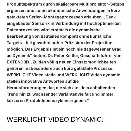
Produktspektrum durch skalierbare Multiprojektor-Setups
ergänzen und somit ökonomische Anwendungen in kurz
UNTERNEHMEN
getakteten Serien-Montageprozessen erlauben. „Dank
Kompetenzen
eingebauter Sensorik in Verbindung mit hochoptimierten
Referenzen
Datenprozessen wird erstmals die dynamische
Bearbeitung von Bauteilen komplett ohne künstliche
Partner
Targets – bei gewohnt hoher Präzision der Projektion –
Jobs
möglich. Das Ergebnis ist ein noch nie dagewesener Grad
an Dynamik“, betont Dr. Peter Keitler, Geschäftsführer von
INFOCENTER
EXTEND3D. „Zu den völlig neuen Einsatzmöglichkeiten
Wiki: Laserprojektion
gehören insbesondere auch kurz getaktete Prozesse.
WERKLICHT Video static und WERKLICHT Video dynamic
Wiki: Videoprojektion
stellen innovative Antworten auf die
Wiki: Digitale Werkerführung
Herausforderungen dar, die sich aus dem anhaltenden
Datenblätter
Trend hin zu wachsender Variantenvielfalt und immer
kürzeren Produktlebenszyklen ergeben.“
Anwenderberichte
NEWS
WERKLICHT VIDEO DYNAMIC:
Blog