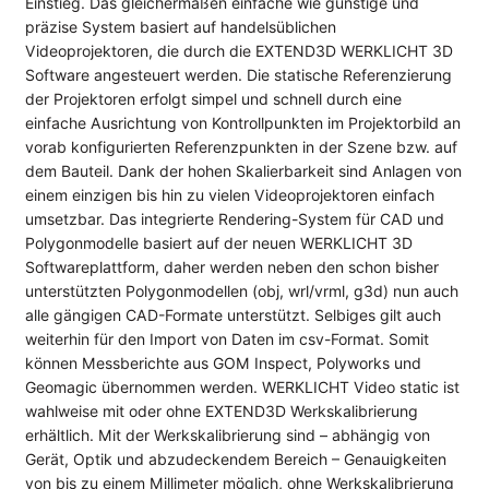
Einstieg. Das gleichermaßen einfache wie günstige und
präzise System basiert auf handelsüblichen
Videoprojektoren, die durch die EXTEND3D WERKLICHT 3D
Software angesteuert werden. Die statische Referenzierung
der Projektoren erfolgt simpel und schnell durch eine
einfache Ausrichtung von Kontrollpunkten im Projektorbild an
vorab konfigurierten Referenzpunkten in der Szene bzw. auf
dem Bauteil. Dank der hohen Skalierbarkeit sind Anlagen von
einem einzigen bis hin zu vielen Videoprojektoren einfach
umsetzbar. Das integrierte Rendering-System für CAD und
Polygonmodelle basiert auf der neuen WERKLICHT 3D
Softwareplattform, daher werden neben den schon bisher
unterstützten Polygonmodellen (obj, wrl/vrml, g3d) nun auch
alle gängigen CAD-Formate unterstützt. Selbiges gilt auch
weiterhin für den Import von Daten im csv-Format. Somit
können Messberichte aus GOM Inspect, Polyworks und
Geomagic übernommen werden. WERKLICHT Video static ist
wahlweise mit oder ohne EXTEND3D Werkskalibrierung
erhältlich. Mit der Werkskalibrierung sind – abhängig von
Gerät, Optik und abzudeckendem Bereich – Genauigkeiten
von bis zu einem Millimeter möglich, ohne Werkskalibrierung