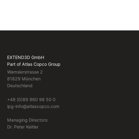
EXTEND3D GmbH
Part of Atlas Copco Group
Wamslerstrasse 2
81829 München
Deutschland
+49 (0)89 960 98 50 0
ipg-info@atlascopco.com
Managing Directors:
Dr. Peter Keitler