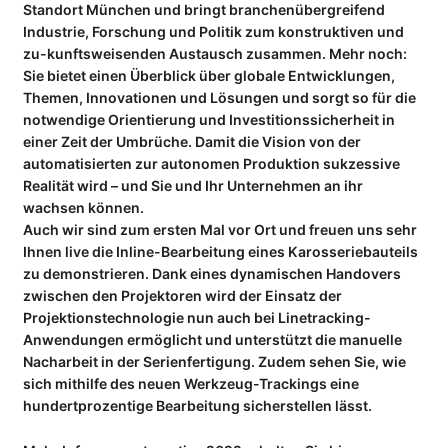
Standort München und bringt branchenübergreifend
Industrie, Forschung und Politik zum konstruktiven und
UNTERNEHMEN
zu-kunftsweisenden Austausch zusammen. Mehr noch:
Kompetenzen
Sie bietet einen Überblick über globale Entwicklungen,
Themen, Innovationen und Lösungen und sorgt so für die
Referenzen
notwendige Orientierung und Investitionssicherheit in
Partner
einer Zeit der Umbrüche. Damit die Vision von der
Jobs
automatisierten zur autonomen Produktion sukzessive
Realität wird – und Sie und Ihr Unternehmen an ihr
INFOCENTER
wachsen können.
Auch wir sind zum ersten Mal vor Ort und freuen uns sehr
Wiki: Laserprojektion
Ihnen live die Inline-Bearbeitung eines Karosseriebauteils
Wiki: Videoprojektion
zu demonstrieren. Dank eines dynamischen Handovers
Wiki: Digitale Werkerführung
zwischen den Projektoren wird der Einsatz der
Projektionstechnologie nun auch bei Linetracking-
Datenblätter
Anwendungen ermöglicht und unterstützt die manuelle
Anwenderberichte
Nacharbeit in der Serienfertigung. Zudem sehen Sie, wie
sich mithilfe des neuen Werkzeug-Trackings eine
NEWS
hundertprozentige Bearbeitung sicherstellen lässt.
Blog