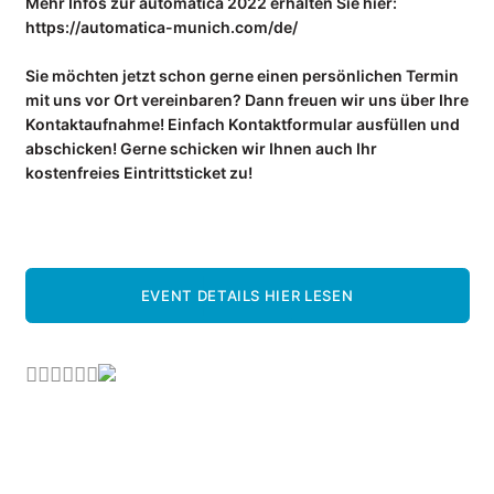
Presse
Mehr Infos zur automatica 2022 erhalten Sie hier:
https://automatica-munich.com/de/
Events
Newsletter
Sie möchten jetzt schon gerne einen persönlichen Termin
mit uns vor Ort vereinbaren? Dann freuen wir uns über Ihre
KONTAKT
Kontaktaufnahme! Einfach Kontaktformular ausfüllen und
abschicken! Gerne schicken wir Ihnen auch Ihr
kostenfreies Eintrittsticket zu!
EVENT DETAILS HIER LESEN