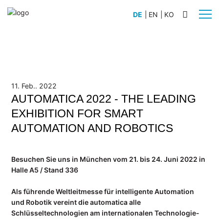
DE
|
EN
|
KO
BRANCHEN
Automobilbau
Schiffsbau
11. Feb.. 2022
AUTOMATICA 2022 - THE LEADING
Anlagenbau
EXHIBITION FOR SMART
Flugzeugbau
Nutz- und Sonderfahrzeugbau
AUTOMATION AND ROBOTICS
Schienenfahrzeugbau
Besuchen Sie uns in München vom 21. bis 24. Juni 2022 in
PRODUKTE
Halle A5 / Stand 336
WERKLICHT PRO L
WERKLICHT PRO S
Als führende Weltleitmesse für intelligente Automation
und Robotik vereint die automatica alle
WERKLICHT VIDEO
Schlüsseltechnologien am internationalen Technologie-
Zubehör